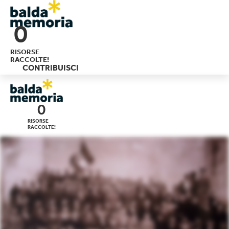
Skip
0
to
content
RISORSE
RACCOLTE!
CONTRIBUISCI
0
RISORSE
RACCOLTE!