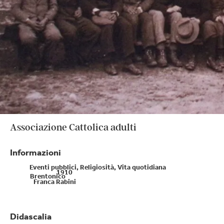
Associazione Cattolica adulti
Informazioni
Tema:
Eventi pubblici
,
Religiosità
,
Vita quotidiana
Anno presunto:
1910
Paese:
Brentonico
Autore:
Franca Rabini
Didascalia