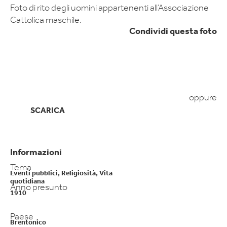
Foto di rito degli uomini appartenenti all’Associazione
Cattolica maschile.
Condividi questa foto
oppure
SCARICA
Informazioni
Tema
Eventi pubblici
,
Religiosità
,
Vita
quotidiana
Anno presunto
1910
Paese
Brentonico